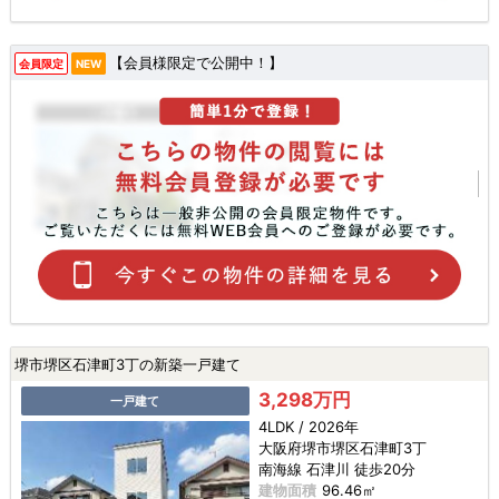
【会員様限定で公開中！】
会員限定
NEW
堺市堺区石津町3丁の新築一戸建て
3,298万円
一戸建て
4LDK / 2026年
大阪府堺市堺区石津町3丁
南海線 石津川 徒歩20分
建物面積
96.46㎡