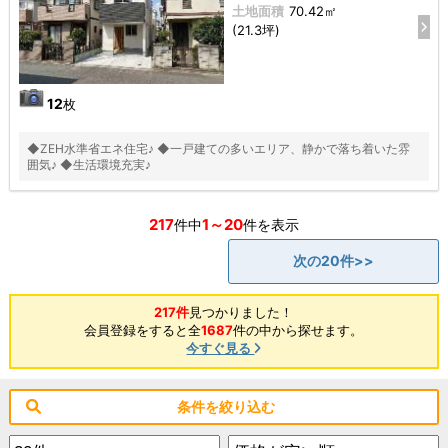
土地面積
70.42㎡
(21.3坪)
12
枚
◆ZEH水準省エネ住宅♪ ◆一戸建ての多いエリア、静かで落ち着いた雰
囲気♪ ◆生活環境充実♪
217
1～20
件中
件を表示
次の20件>>
217件
見つかりました！
会員登録をすると全
1687
件の中から探せます。
今すぐ見る
条件を絞り込む